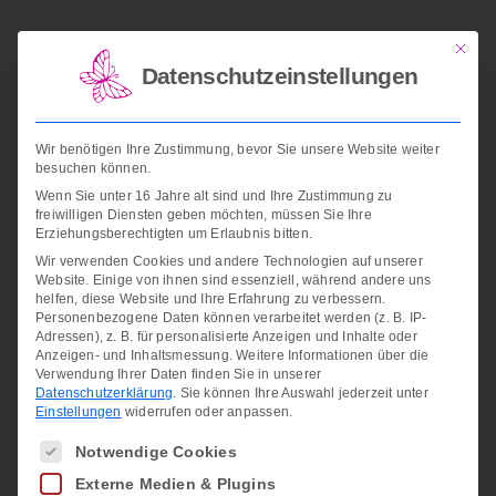
Informationszentrum
Mit die
Ich freue mich auf Ihren Besuch : )
Datenschutzeinstellungen
Wir benötigen Ihre Zustimmung, bevor Sie unsere Website weiter
Aktuelles
besuchen können.
Wenn Sie unter 16 Jahre alt sind und Ihre Zustimmung zu
freiwilligen Diensten geben möchten, müssen Sie Ihre
Weihnachtsmarkt 2023
Erziehungsberechtigten um Erlaubnis bitten.
Weihnachtsmarkt 2022
Wir verwenden Cookies und andere Technologien auf unserer
Website. Einige von ihnen sind essenziell, während andere uns
Lenes Ostermarkt 2022
helfen, diese Website und Ihre Erfahrung zu verbessern.
Personenbezogene Daten können verarbeitet werden (z. B. IP-
Angebote
Adressen), z. B. für personalisierte Anzeigen und Inhalte oder
Anzeigen- und Inhaltsmessung.
Weitere Informationen über die
Verwendung Ihrer Daten finden Sie in unserer
Frauentagsangebote bei Lene
Datenschutzerklärung
.
Sie können Ihre Auswahl jederzeit unter
Einstellungen
widerrufen oder anpassen.
Filialeröffnung am 1.11.2018
Es folgt eine Liste der Service-Gruppen, f
Wie wäre es mit einem Secco?
Notwendige Cookies
Externe Medien & Plugins
Aktivitäten